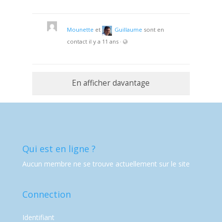
Mounette
et
Guillaume
sont en
contact
il y a 11 ans
·
En afficher davantage
Qui est en ligne ?
Aucun membre ne se trouve actuellement sur le site
Connection
Identifiant