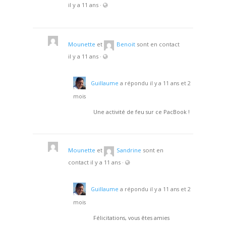
il y a 11 ans
·
Mounette
et
Benoit
sont en contact
il y a 11 ans
·
Guillaume
a répondu
il y a 11 ans et 2
mois
Une activité de feu sur ce PacBook !
Mounette
et
Sandrine
sont en
contact
il y a 11 ans
·
Guillaume
a répondu
il y a 11 ans et 2
mois
Félicitations, vous êtes amies