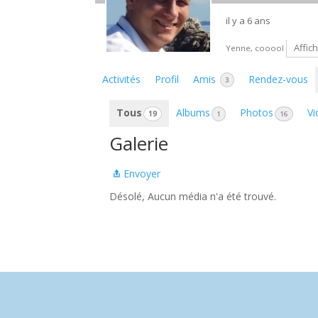
il y a 6 ans
Affic
Yenne, cooool
Activités
Profil
Amis
Rendez-vous
3
Tous
Albums
Photos
Vi
19
1
16
Galerie
Envoyer
Désolé, Aucun média n'a été trouvé.