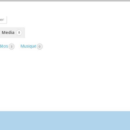
her
Media
0
déos
Musique
3
0